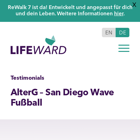
X
ReWalk 7 ist da! Entwickelt und angepasst für dich
und dein Leben. Weitere Informationen
hier
.
EN
DE
Testimonials
AlterG – San Diego Wave
Fußball