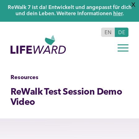
X
ReWalk 7 ist da! Entwickelt und angepasst für dich
und dein Leben. Weitere Informationen
hier
.
EN
DE
Resources
ReWalk Test Session Demo
Video