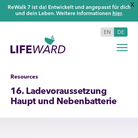
X
ReWalk 7 ist da! Entwickelt und angepasst für dich
und dein Leben. Weitere Informationen
hier
.
EN
DE
Resources
16. Ladevoraussetzung
Haupt und Nebenbatterie